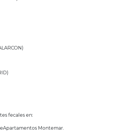
 ALARCON)
RID)
es fecales en:
epeApartamentos Montemar.